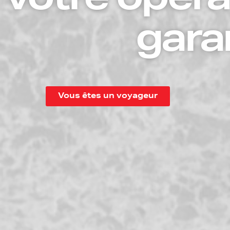
votre opéra
gara
Vous êtes un voyageur