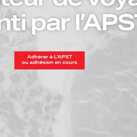
teur de voy
nti par l’AP
Adhérer à L'APST