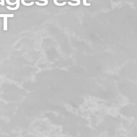
ages est
ST