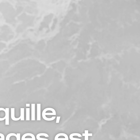
uille,