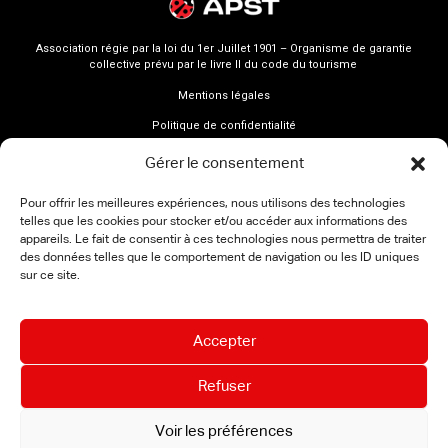
Association régie par la loi du 1er Juillet 1901 – Organisme de garantie
collective prévu par le livre II du code du tourisme
Mentions légales
Politique de confidentialité
Gérer le consentement
Pour offrir les meilleures expériences, nous utilisons des technologies
telles que les cookies pour stocker et/ou accéder aux informations des
appareils. Le fait de consentir à ces technologies nous permettra de traiter
des données telles que le comportement de navigation ou les ID uniques
sur ce site.
Accepter
Refuser
Voir les préférences