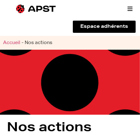
Espace adhérents
Qui sommes-nous ?
Accueil
-
Nos actions
Vous êtes un voyageur
Adhérer à l’APST
Actualités
Nos actions