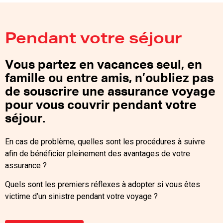
les pouvoirs publics.
Organisation de votre voyage :
Comment vérifier à qui l’on s’adresse ?
Pendant votre séjour
L’immatriculation au registre national des opérateurs de
Vous partez en vacances seul, en
voyages et de séjours atteste que le professionnel avec
famille ou entre amis, n’oubliez pas
lequel vous traitez remplit les conditions prévues par le
de souscrire une assurance voyage
législateur pour exercer, à savoir :
pour vous couvrir pendant votre
Une assurance de responsabilité professionnelle,
séjour.
Une garantie financière des fonds que vous lui confiez.
En cas de problème, quelles sont les procédures à suivre
L’immatriculation est délivrée par Atout France, organisme
afin de bénéficier pleinement des avantages de votre
officiel dont le registre est consultable en ligne sur le site
assurance ?
:
www.atout-france.fr/operateurs-voyages-sejours
Quels sont les premiers réflexes à adopter si vous êtes
Dès qu’il s’agit d’organiser un voyage, quel qu’il soit, seul un
victime d’un sinistre pendant votre voyage ?
agent de voyages ou un organisme immatriculé vous permet
de voyager en toute sécurité.