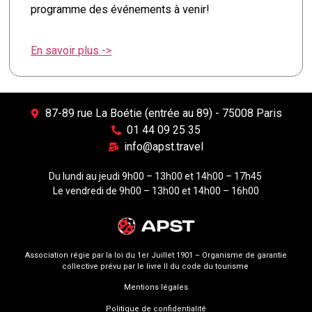
programme des événements à venir!
votre retour, vous pouvez donc détruire votre dossier
administratif devenu inutile.
En savoir plus ->
Conseils aux voyageurs
La rubrique ‘’Conseils aux Voyageurs’’ sur le site internet du
ministère de l’Europe et des affaires
87-89 rue La Boétie (entrée au 89) - 75008 Paris
étrangères
https://www.diplomatie.gouv.fr
vise à faciliter la
01 44 09 25 35
préparation et le bon déroulement de votre séjour à l’étranger.
info@apst.travel
Il est fortement recommandé de suivre les conseils figurant
Du lundi au jeudi 9h00 – 13h00 et 14h00 – 17h45
en particulier dans la rubrique « Sécurité » afin de garantir
Le vendredi de 9h00 – 13h00 et 14h00 – 16h00
votre sécurité personnelle.
Le ministère de l’Europe et des Affaires étrangères ne
saurait toutefois prendre la décision finale quant à
l’annulation ou au maintien de votre voyage ; cette décision
Association régie par la loi du 1er Juillet 1901 – Organisme de garantie
collective prévu par le livre II du code du tourisme
vous appartient.
Mentions légales
En savoir plus sur la carte européenne d’assurance
Politique de confidentialité