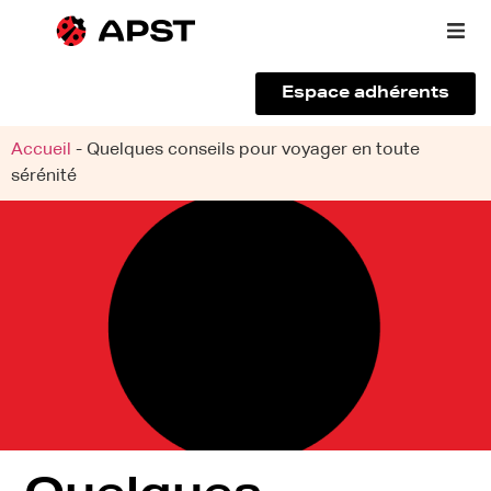
Espace adhérents
Qui sommes-nous ?
Accueil
-
Quelques conseils pour voyager en toute
sérénité
Vous êtes un voyageur
Adhérer à l’APST
Actualités