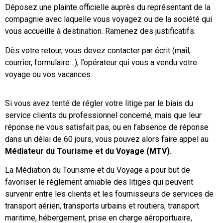
Déposez une plainte officielle auprès du représentant de la
régler vos frais médicaux sur place. Pensez à conserver les
Mais l’APST en fait plus grâce à sa
compagnie avec laquelle vous voyagez ou de la société qui
prescriptions, les factures acquittées et les justificatifs de
garantie Coccinelle !
vous accueille à destination. Ramenez des justificatifs.
paiement.
Exclusive, la garantie Coccinelle, toujours dans le cas d’une
Dès votre retour, vous devez contacter par écrit (mail,
À votre retour en France, adressez-les à votre caisse
défaillance financière, nous permet de nous substituer à
courrier, formulaire…), l’opérateur qui vous a vendu votre
d’Assurance Maladie, accompagnés du formulaire S3125 «
l’adhérent défaillant afin que vous puissiez (sous certaines
voyage ou vos vacances.
Soins reçus à l’étranger »
conditions) réaliser ou poursuivre votre voyage ou votre
Attention !
Dans certains pays (États-Unis, Canada, pays
séjour dans les conditions prévues lors de votre inscription.
Si vous avez tenté de régler votre litige par le biais du
d’Asie…), les frais médicaux coûtent très cher.
Être remboursé c’est déjà bien, être sûr de partir c’est encore
service clients du professionnel concerné, mais que leur
Il est donc recommandé de souscrire un contrat d’assistance
mieux.
réponse ne vous satisfait pas, ou en l’absence de réponse
ou d’assurance, couvrant la durée de votre séjour, qui garantit
dans un délai de 60 jours, vous pouvez alors faire appel au
Les vacances et les sommes que l’on y consacre, c’est
le remboursement des frais médicaux engagés et le
Médiateur du Tourisme et du Voyage (MTV).
important. Aussi, pour vos vacances ou vos voyages, jouez la
rapatriement sanitaire en cas de maladie à l’étranger.
sécurité et choisissez un professionnel membre de l’APST
La Médiation du Tourisme et du Voyage a pour but de
Pour plus d’informations, vous pouvez contacter :
facilement reconnaissables au logo la coccinelle, symbole
favoriser le règlement amiable des litiges qui peuvent
de la protection qu’il met en avant.
survenir entre les clients et les fournisseurs de services de
– Votre caisse d’Assurance Maladie,
transport aérien, transports urbains et routiers, transport
Vous pouvez consulter sur notre site, la liste de nos
maritime, hébergement, prise en charge aéroportuaire,
– Votre assureur,