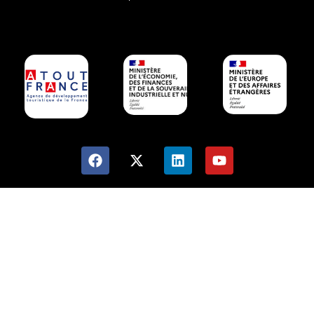
maladie (CEAM)
Vous partez en vacances dans un pays de l’Union
européenne-Espace économique européen (UE-EEE) ou en
Suisse ? Avant votre départ, procurez-vous la carte
européenne d’assurance maladie (CEAM). Elle vous
permettra d’attester de vos droits à l’assurance maladie et
de bénéficier d’une prise en charge sur place de vos soins
médicaux, selon la législation et les formalités en vigueur
dans le pays de séjour.
Ariane, un fil de sécurité
Ariane vous permet, lorsque vous effectuez un voyage ou
une mission ponctuelle, de vous signaler gratuitement et
facilement auprès du ministère de l’Europe et des Affaires
étrangères