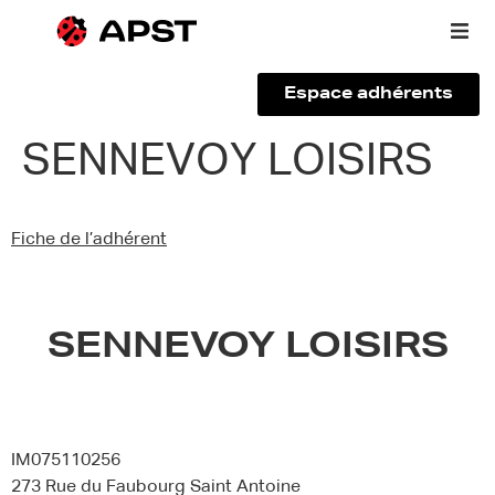
Espace adhérents
Qui sommes-nous ?
SENNEVOY LOISIRS
Vous êtes un voyageur
Fiche de l’adhérent
Adhérer à l’APST
Actualités
SENNEVOY LOISIRS
IM075110256
273 Rue du Faubourg Saint Antoine