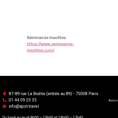
Séminaires Insolites
https://www.seminaires-
insolites.com/
87-89 rue La Boétie (entrée au 89) - 75008 Paris
01 44 09 25 35
Associ
info@apst.travel
Du lundi au jeudi 9h00 – 13h00 et 14h00 – 17h45