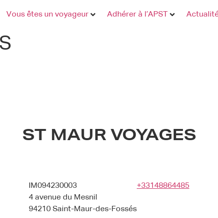
Vous êtes un voyageur
Adhérer à l’APST
Actualit
S
ST MAUR VOYAGES
IM094230003
+33148864485
4 avenue du Mesnil
94210 Saint-Maur-des-Fossés