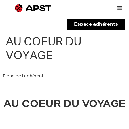
Espace adhérents
Qui sommes-nous ?
AU COEUR DU
VOYAGE
Vous êtes un voyageur
Adhérer à l’APST
Fiche de l’adhérent
Actualités
AU COEUR DU VOYAGE