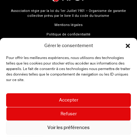
Association régie par la loi du 1er Juillet 1901 – Organisme de garantie
collective prévu par le livre II du code du tourisme
Mentions légales
Politique de confidentialité
Gérer le consentement
Pour offrir les meilleures expériences, nous utilisons des technologies
telles que les cookies pour stocker et/ou accéder aux informations des
appareils. Le fait de consentir à ces technologies nous permettra de traiter
des données telles que le comportement de navigation ou les ID uniques
sur ce site.
Accepter
Refuser
Voir les préférences