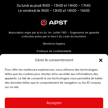
Du lundi au jeudi 9h00 – 13h00 et 14h00 – 17h45
Le vendredi de 9h00 – 13h00 et 14h00 – 16h00
Association régie par la loi du 1er Juillet 1901 – Organisme de garantie
collective prévu par le livre II du code du tourisme
Mentions légales
Politique de confidentialité
Gérer le consentement
Pour offrir les meilleures expériences, nous utilisons des technologies
telles que les cookies pour stocker et/ou accéder aux informations des
appareils. Le fait de consentir à ces technologies nous permettra de traiter
des données telles que le comportement de navigation ou les ID uniques
sur ce site.
Accepter