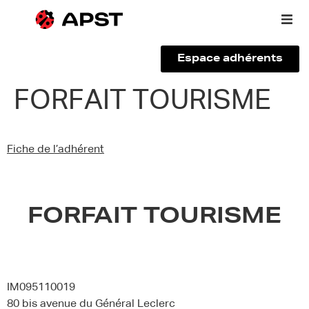
Espace adhérents
Qui sommes-nous ?
FORFAIT TOURISME
Vous êtes un voyageur
Fiche de l’adhérent
Adhérer à l’APST
Actualités
FORFAIT TOURISME
IM095110019
80 bis avenue du Général Leclerc