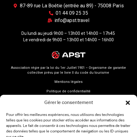
87-89 rue La Boétie (entrée au 89) - 75008 Paris
01 44 09 25 35
info@apst.travel
Du lundi au jeudi 9h00 – 13h00 et 14h00 – 17h45
Le vendredi de 9h00 – 13h00 et 14h00 – 16h00
Association régie par la loi du 1er Juillet 1901 – Organisme de garantie
collective prévu par le livre II du code du tourisme
Mentions légales
Politique de confidentialité
Gérer le consentement
Pour offrir les meilleures expériences, nous utilisons des technologies
telles que les cookies pour stocker et/ou accéder aux informations des
appareils. Le fait de consentir à ces technologies nous permettra de traiter
des données telles que le comportement de navigation ou les ID uniques
sur ce site.