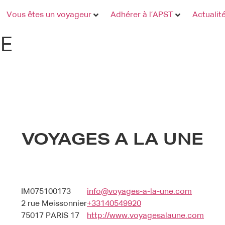
Vous êtes un voyageur
Adhérer à l’APST
Actualit
NE
VOYAGES A LA UNE
IM075100173
info@voyages-a-la-une.com
2 rue Meissonnier
+33140549920
75017 PARIS 17
http://www.voyagesalaune.com