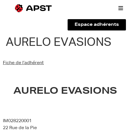
Espace adhérents
Qui sommes-nous ?
AURELO EVASIONS
Vous êtes un voyageur
Fiche de l’adhérent
Adhérer à l’APST
Actualités
AURELO EVASIONS
IM028220001
22 Rue de la Pie