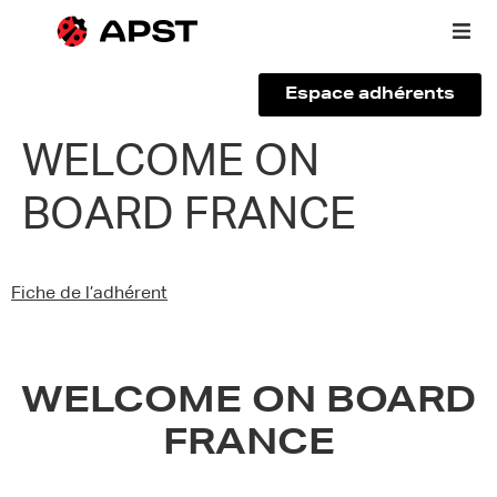
Espace adhérents
Qui sommes-nous ?
WELCOME ON
BOARD FRANCE
Vous êtes un voyageur
Adhérer à l’APST
Fiche de l’adhérent
Actualités
WELCOME ON BOARD
FRANCE