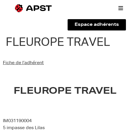
Espace adhérents
Qui sommes-nous ?
FLEUROPE TRAVEL
Vous êtes un voyageur
Fiche de l’adhérent
Adhérer à l’APST
Actualités
FLEUROPE TRAVEL
IM031190004
5 impasse des Lilas