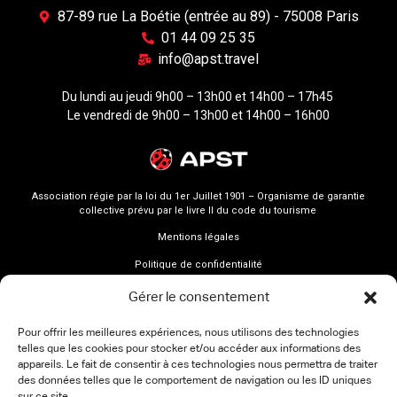
87-89 rue La Boétie (entrée au 89) - 75008 Paris
01 44 09 25 35
info@apst.travel
Du lundi au jeudi 9h00 – 13h00 et 14h00 – 17h45
Le vendredi de 9h00 – 13h00 et 14h00 – 16h00
Association régie par la loi du 1er Juillet 1901 – Organisme de garantie
collective prévu par le livre II du code du tourisme
Mentions légales
Politique de confidentialité
Gérer le consentement
Pour offrir les meilleures expériences, nous utilisons des technologies
telles que les cookies pour stocker et/ou accéder aux informations des
appareils. Le fait de consentir à ces technologies nous permettra de traiter
des données telles que le comportement de navigation ou les ID uniques
sur ce site.