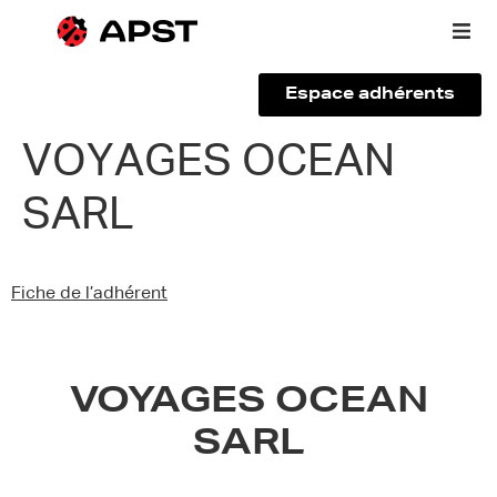
Espace adhérents
Qui sommes-nous ?
VOYAGES OCEAN
SARL
Vous êtes un voyageur
Adhérer à l’APST
Fiche de l’adhérent
Actualités
VOYAGES OCEAN
SARL