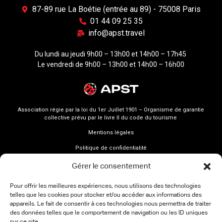
87-89 rue La Boétie (entrée au 89) - 75008 Paris
01 44 09 25 35
info@apst.travel
Du lundi au jeudi 9h00 – 13h00 et 14h00 – 17h45
Le vendredi de 9h00 – 13h00 et 14h00 – 16h00
Association régie par la loi du 1er Juillet 1901 – Organisme de garantie
collective prévu par le livre II du code du tourisme
Mentions légales
Politique de confidentialité
Gérer le consentement
Pour offrir les meilleures expériences, nous utilisons des technologies
telles que les cookies pour stocker et/ou accéder aux informations des
appareils. Le fait de consentir à ces technologies nous permettra de traiter
des données telles que le comportement de navigation ou les ID uniques
sur ce site.