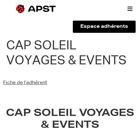
Espace adhérents
Qui sommes-nous ?
CAP SOLEIL
VOYAGES & EVENTS
Vous êtes un voyageur
Adhérer à l’APST
Fiche de l’adhérent
Actualités
CAP SOLEIL VOYAGES
& EVENTS