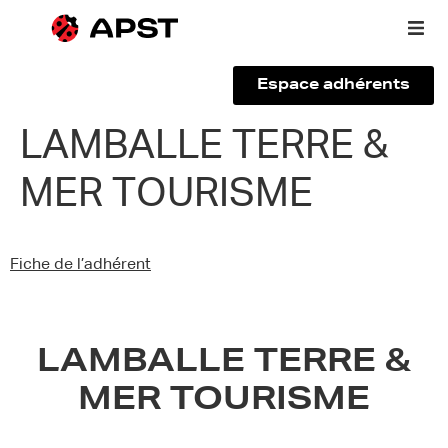
Espace adhérents
Qui sommes-nous ?
LAMBALLE TERRE &
MER TOURISME
Vous êtes un voyageur
Adhérer à l’APST
Fiche de l’adhérent
Actualités
LAMBALLE TERRE &
MER TOURISME