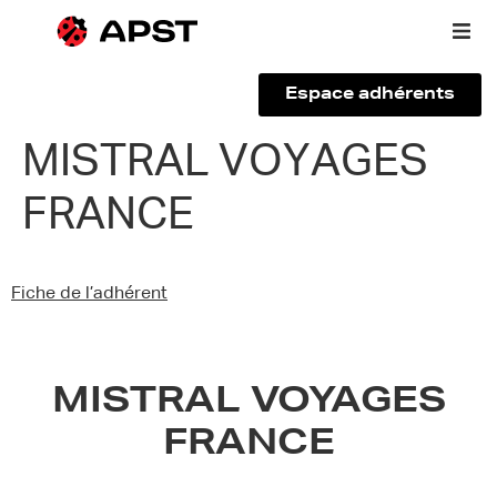
Espace adhérents
Qui sommes-nous ?
MISTRAL VOYAGES
FRANCE
Vous êtes un voyageur
Adhérer à l’APST
Fiche de l’adhérent
Actualités
MISTRAL VOYAGES
FRANCE