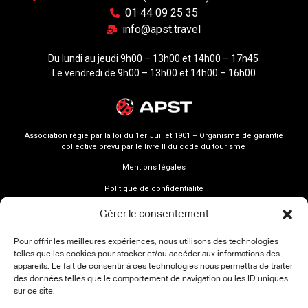
01 44 09 25 35
info@apst.travel
Du lundi au jeudi 9h00 – 13h00 et 14h00 – 17h45
Le vendredi de 9h00 – 13h00 et 14h00 – 16h00
Association régie par la loi du 1er Juillet 1901 – Organisme de garantie
collective prévu par le livre II du code du tourisme
Mentions légales
Politique de confidentialité
Gérer le consentement
Pour offrir les meilleures expériences, nous utilisons des technologies
telles que les cookies pour stocker et/ou accéder aux informations des
appareils. Le fait de consentir à ces technologies nous permettra de traiter
des données telles que le comportement de navigation ou les ID uniques
sur ce site.