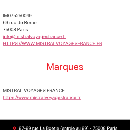
IM075250049
69 rue de Rome
75008 Paris
info@mistralvoyagesfrance.fr
HTTPS://WWW.MISTRALVOYAGESFRANCE.FR
Marques
MISTRAL VOYAGES FRANCE
https://www.mistralvoyagesfrance.fr
87-89 rue La Boétie (entrée au 89) - 75008 Paris