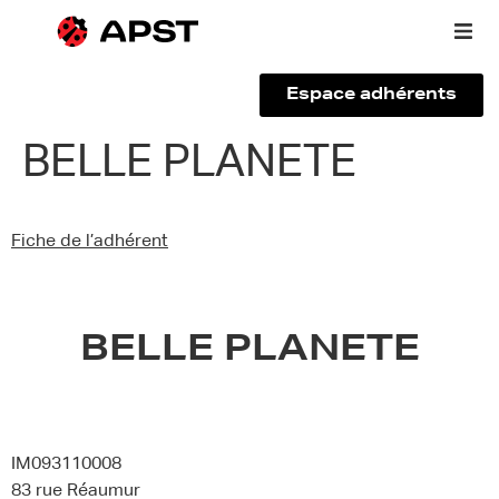
Espace adhérents
Qui sommes-nous ?
BELLE PLANETE
Vous êtes un voyageur
Fiche de l’adhérent
Adhérer à l’APST
Actualités
BELLE PLANETE
IM093110008
83 rue Réaumur