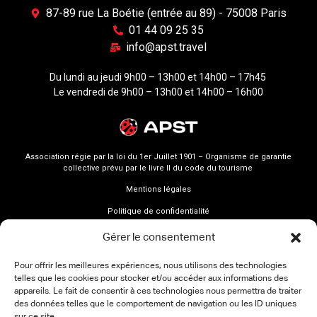
87-89 rue La Boétie (entrée au 89) - 75008 Paris
01 44 09 25 35
info@apst.travel
Du lundi au jeudi 9h00 – 13h00 et 14h00 – 17h45
Le vendredi de 9h00 – 13h00 et 14h00 – 16h00
Association régie par la loi du 1er Juillet 1901 – Organisme de garantie
collective prévu par le livre II du code du tourisme
Mentions légales
Politique de confidentialité
Gérer le consentement
Pour offrir les meilleures expériences, nous utilisons des technologies
telles que les cookies pour stocker et/ou accéder aux informations des
appareils. Le fait de consentir à ces technologies nous permettra de traiter
des données telles que le comportement de navigation ou les ID uniques
sur ce site.