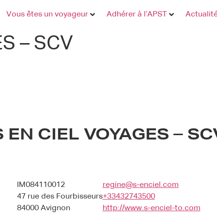
Vous êtes un voyageur
Adhérer à l’APST
Actualit
S – SCV
S EN CIEL VOYAGES – SC
IM084110012
regine@s-enciel.com
47 rue des Fourbisseurs
+33432743500
84000 Avignon
http://www.s-enciel-to.com