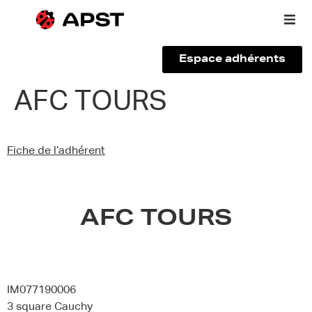
Espace adhérents
Qui sommes-nous ?
AFC TOURS
Vous êtes un voyageur
Fiche de l’adhérent
Adhérer à l’APST
Actualités
AFC TOURS
IM077190006
3 square Cauchy