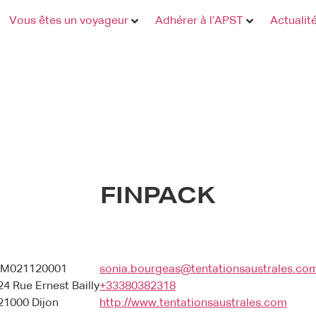
Vous êtes un voyageur
Adhérer à l’APST
Actualit
FINPACK
IM021120001
sonia.bourgeas@tentationsaustrales.co
24 Rue Ernest Bailly
+33380382318
21000 Dijon
http://www.tentationsaustrales.com