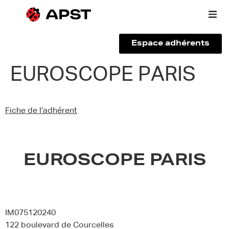
Espace adhérents
Qui sommes-nous ?
EUROSCOPE PARIS
Vous êtes un voyageur
Fiche de l’adhérent
Adhérer à l’APST
Actualités
EUROSCOPE PARIS
IM075120240
122 boulevard de Courcelles