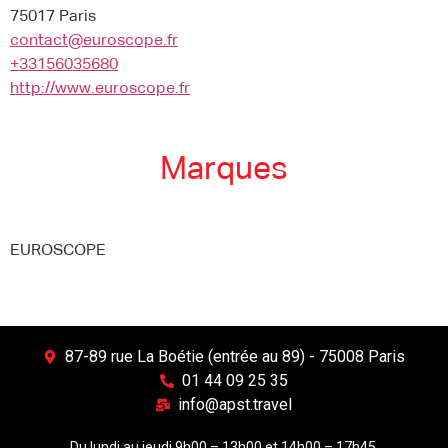
75017 Paris
contact@euroscope.fr
+33156035680
http://www.euroscope.fr
Marques
EUROSCOPE
87-89 rue La Boétie (entrée au 89) - 75008 Paris
01 44 09 25 35
info@apst.travel
Du lundi au jeudi 9h00 – 13h00 et 14h00 – 17h45