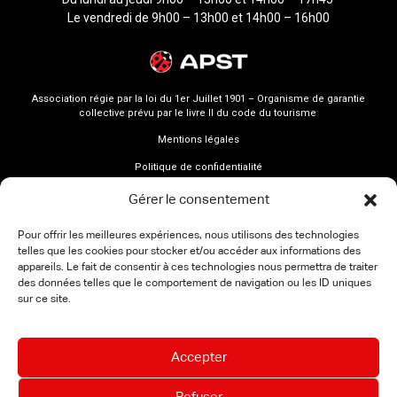
Le vendredi de 9h00 – 13h00 et 14h00 – 16h00
Association régie par la loi du 1er Juillet 1901 – Organisme de garantie
collective prévu par le livre II du code du tourisme
Mentions légales
Politique de confidentialité
Gérer le consentement
Pour offrir les meilleures expériences, nous utilisons des technologies
telles que les cookies pour stocker et/ou accéder aux informations des
appareils. Le fait de consentir à ces technologies nous permettra de traiter
des données telles que le comportement de navigation ou les ID uniques
sur ce site.
Accepter