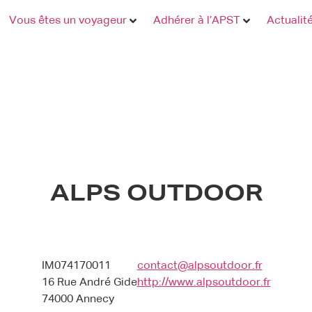
Vous êtes un voyageur
Adhérer à l’APST
Actualit
ALPS OUTDOOR
IM074170011
contact@alpsoutdoor.fr
16 Rue André Gide
http://www.alpsoutdoor.fr
74000 Annecy