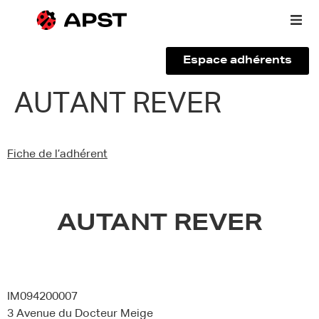
Espace adhérents
Qui sommes-nous ?
AUTANT REVER
Vous êtes un voyageur
Fiche de l’adhérent
Adhérer à l’APST
Actualités
AUTANT REVER
IM094200007
3 Avenue du Docteur Meige