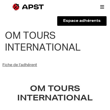
Espace adhérents
Qui sommes-nous ?
OM TOURS
INTERNATIONAL
Vous êtes un voyageur
Adhérer à l’APST
Fiche de l’adhérent
Actualités
OM TOURS
INTERNATIONAL