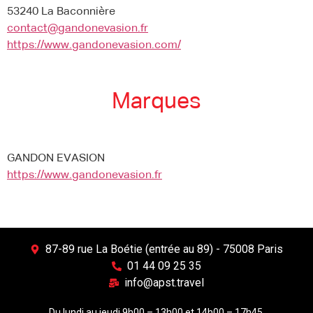
53240 La Baconnière
contact@gandonevasion.fr
https://www.gandonevasion.com/
Marques
GANDON EVASION
https://www.gandonevasion.fr
87-89 rue La Boétie (entrée au 89) - 75008 Paris
01 44 09 25 35
info@apst.travel
Du lundi au jeudi 9h00 – 13h00 et 14h00 – 17h45