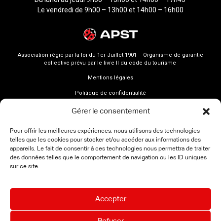
Le vendredi de 9h00 – 13h00 et 14h00 – 16h00
Association régie par la loi du 1er Juillet 1901 – Organisme de garantie
collective prévu par le livre II du code du tourisme
Mentions légales
Politique de confidentialité
Gérer le consentement
Pour offrir les meilleures expériences, nous utilisons des technologies
telles que les cookies pour stocker et/ou accéder aux informations des
appareils. Le fait de consentir à ces technologies nous permettra de traiter
des données telles que le comportement de navigation ou les ID uniques
sur ce site.
Accepter