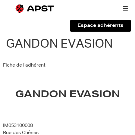
Espace adhérents
Qui sommes-nous ?
GANDON EVASION
Vous êtes un voyageur
Fiche de l’adhérent
Adhérer à l’APST
Actualités
GANDON EVASION
IM053100008
Rue des Chênes