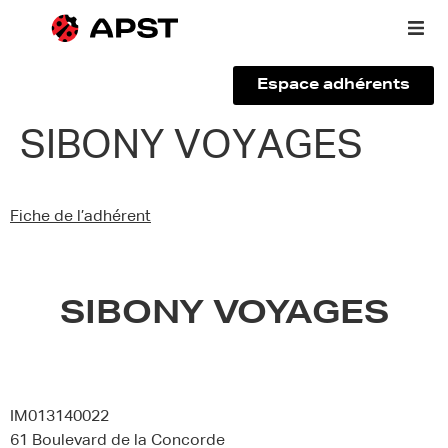
Espace adhérents
Qui sommes-nous ?
SIBONY VOYAGES
Vous êtes un voyageur
Fiche de l’adhérent
Adhérer à l’APST
Actualités
SIBONY VOYAGES
IM013140022
61 Boulevard de la Concorde