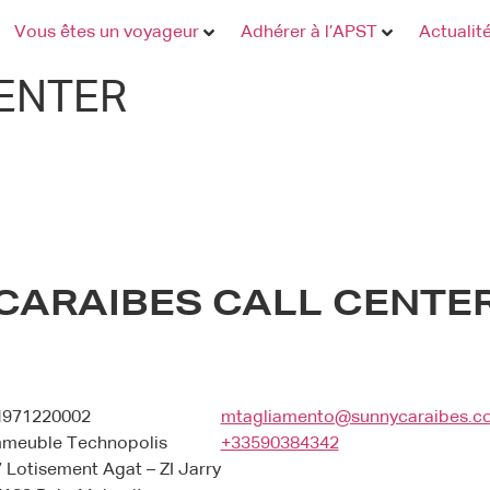
Vous êtes un voyageur
Adhérer à l’APST
Actualit
CENTER
CARAIBES CALL CENTE
M971220002
mtagliamento@sunnycaraibes.c
mmeuble Technopolis
+33590384342
 Lotisement Agat – ZI Jarry