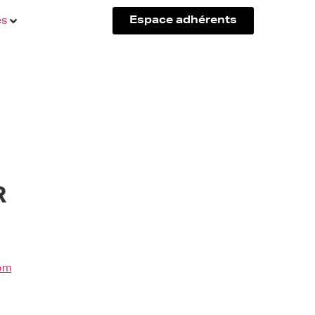
és
Espace adhérents
R
om