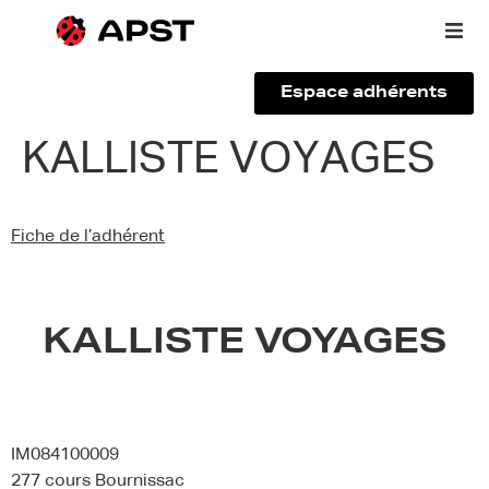
Espace adhérents
Qui sommes-nous ?
KALLISTE VOYAGES
Vous êtes un voyageur
Fiche de l’adhérent
Adhérer à l’APST
Actualités
KALLISTE VOYAGES
IM084100009
277 cours Bournissac