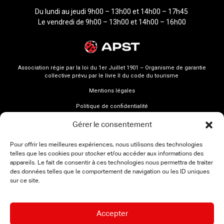
Du lundi au jeudi 9h00 – 13h00 et 14h00 – 17h45
Le vendredi de 9h00 – 13h00 et 14h00 – 16h00
Association régie par la loi du 1er Juillet 1901 – Organisme de garantie
collective prévu par le livre II du code du tourisme
Mentions légales
Politique de confidentialité
Gérer le consentement
Pour offrir les meilleures expériences, nous utilisons des technologies
telles que les cookies pour stocker et/ou accéder aux informations des
appareils. Le fait de consentir à ces technologies nous permettra de traiter
des données telles que le comportement de navigation ou les ID uniques
sur ce site.
Accepter