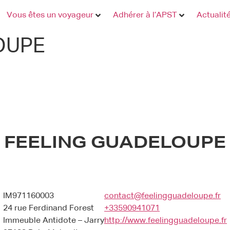
Vous êtes un voyageur
Adhérer à l’APST
Actualit
OUPE
FEELING GUADELOUPE
IM971160003
contact@feelingguadeloupe.fr
24 rue Ferdinand Forest
+33590941071
Immeuble Antidote – Jarry
http://www.feelingguadeloupe.fr