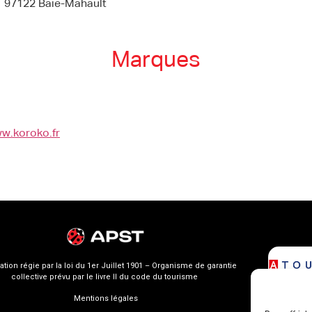
97122 Baie-Mahault
Marques
ww.koroko.fr
ation régie par la loi du 1er Juillet 1901 – Organisme de garantie
collective prévu par le livre II du code du tourisme
Mentions légales