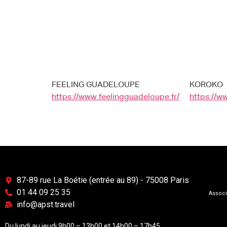
FEELING GUADELOUPE
KOROKO
https://www.feelingguadeloupe.fr/
https://w
87-89 rue La Boétie (entrée au 89) - 75008 Paris
01 44 09 25 35
Associ
info@apst.travel
Du lundi au jeudi 9h00 – 13h00 et 14h00 – 17h45