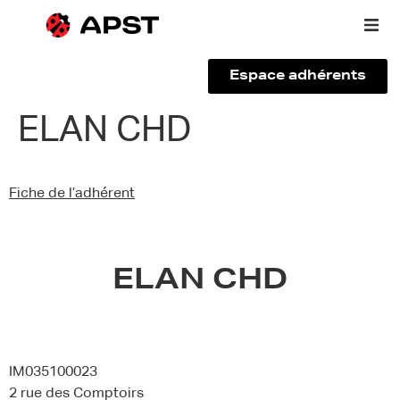
Espace adhérents
Qui sommes-nous ?
ELAN CHD
Vous êtes un voyageur
Fiche de l’adhérent
Adhérer à l’APST
Actualités
ELAN CHD
IM035100023
2 rue des Comptoirs