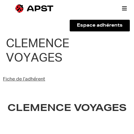
Espace adhérents
Qui sommes-nous ?
CLEMENCE
VOYAGES
Vous êtes un voyageur
Adhérer à l’APST
Fiche de l’adhérent
Actualités
CLEMENCE VOYAGES