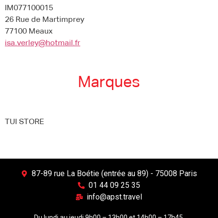
IM077100015
26 Rue de Martimprey
77100 Meaux
isa.verley@hotmail.fr
Marques
TUI STORE
87-89 rue La Boétie (entrée au 89) - 75008 Paris
01 44 09 25 35
info@apst.travel
Du lundi au jeudi 9h00 – 13h00 et 14h00 – 17h45