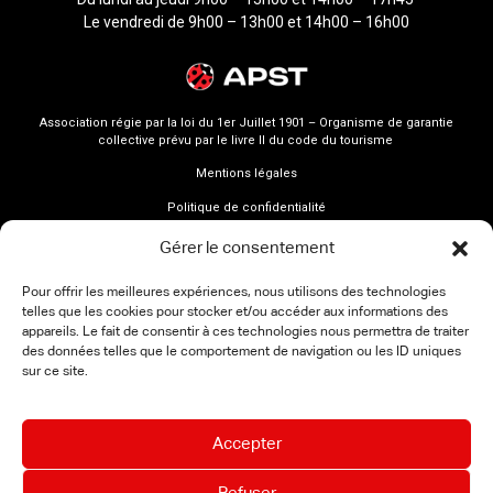
Le vendredi de 9h00 – 13h00 et 14h00 – 16h00
Association régie par la loi du 1er Juillet 1901 – Organisme de garantie
collective prévu par le livre II du code du tourisme
Mentions légales
Politique de confidentialité
Gérer le consentement
Pour offrir les meilleures expériences, nous utilisons des technologies
telles que les cookies pour stocker et/ou accéder aux informations des
appareils. Le fait de consentir à ces technologies nous permettra de traiter
des données telles que le comportement de navigation ou les ID uniques
sur ce site.
Accepter