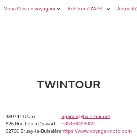
Vous êtes un voyageur
Adhérer à l’APST
Actualit
TWINTOUR
IM074110057
agence@twintour.net
625 Rue Louis Dussart
+33456498030
62700 Bruay-la-Buissière
https://www.voyage-moto.com