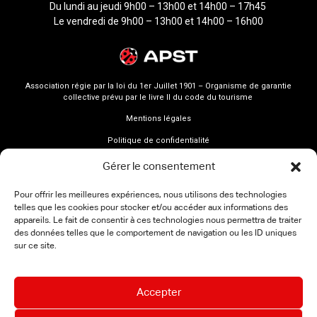
Du lundi au jeudi 9h00 – 13h00 et 14h00 – 17h45
Le vendredi de 9h00 – 13h00 et 14h00 – 16h00
Association régie par la loi du 1er Juillet 1901 – Organisme de garantie
collective prévu par le livre II du code du tourisme
Mentions légales
Politique de confidentialité
Gérer le consentement
Pour offrir les meilleures expériences, nous utilisons des technologies
telles que les cookies pour stocker et/ou accéder aux informations des
appareils. Le fait de consentir à ces technologies nous permettra de traiter
des données telles que le comportement de navigation ou les ID uniques
sur ce site.
Accepter