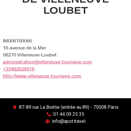
DE VILLENEUVE
LOUBET
IM006100066
16 avenue de la Mer
06270 Villeneuve-Loubet
administration@villeneuve-tourisme.com
+33492026616
http://www.villeneuve-tourisme.com
87-89 rue La Boétie (entrée au 89) - 75008 Paris
01 44 09 25 35
info@apst.travel