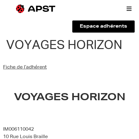
Espace adhérents
Qui sommes-nous ?
VOYAGES HORIZON
Vous êtes un voyageur
Fiche de l’adhérent
Adhérer à l’APST
Actualités
VOYAGES HORIZON
IM006110042
10 Rue Louis Braille