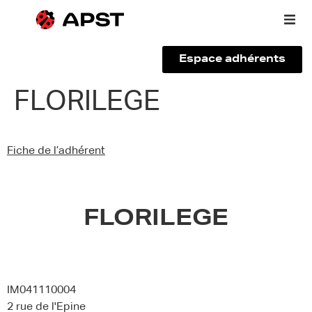
Espace adhérents
Qui sommes-nous ?
FLORILEGE
Vous êtes un voyageur
Fiche de l’adhérent
Adhérer à l’APST
Actualités
FLORILEGE
IM041110004
2 rue de l'Epine