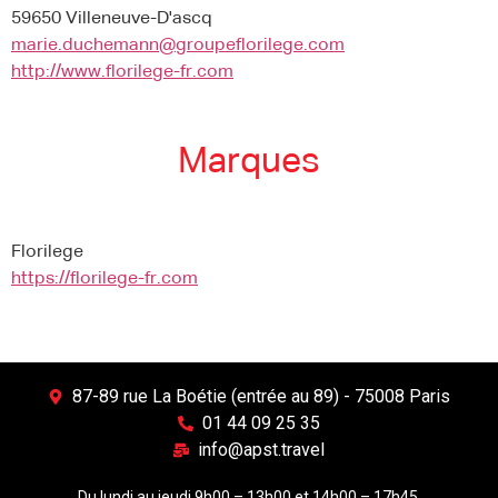
59650 Villeneuve-D'ascq
marie.duchemann@groupeflorilege.com
http://www.florilege-fr.com
Marques
Florilege
https://florilege-fr.com
87-89 rue La Boétie (entrée au 89) - 75008 Paris
01 44 09 25 35
info@apst.travel
Du lundi au jeudi 9h00 – 13h00 et 14h00 – 17h45