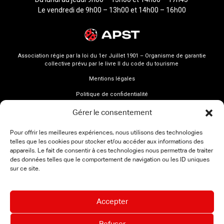
Le vendredi de 9h00 – 13h00 et 14h00 – 16h00
Association régie par la loi du 1er Juillet 1901 – Organisme de garantie
collective prévu par le livre II du code du tourisme
Mentions légales
Politique de confidentialité
Gérer le consentement
Pour offrir les meilleures expériences, nous utilisons des technologies
telles que les cookies pour stocker et/ou accéder aux informations des
appareils. Le fait de consentir à ces technologies nous permettra de traiter
des données telles que le comportement de navigation ou les ID uniques
sur ce site.
Accepter