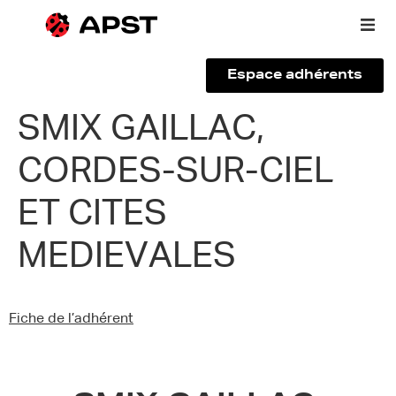
Espace adhérents
Qui sommes-nous ?
SMIX GAILLAC,
CORDES-SUR-CIEL
Vous êtes un voyageur
ET CITES
Adhérer à l’APST
MEDIEVALES
Actualités
Fiche de l’adhérent