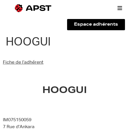
Espace adhérents
Qui sommes-nous ?
HOOGUI
Vous êtes un voyageur
Fiche de l’adhérent
Adhérer à l’APST
Actualités
HOOGUI
IM075150059
7 Rue d'Ankara