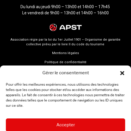
Du lundi au jeudi 9h00 – 13h00 et 14h00 – 17h45
Le vendredi de 9h00 – 13h00 et 14h00 – 16h00
Association régie par la loi du 1er Juillet 1901 – Organisme de garantie
collective prévu par le livre II du code du tourisme
Mentions légales
Politique de confidentialité
Gérer le consentement
Pour offrir les meilleures expériences, nous utilisons des technologies
telles que les cookies pour stocker et/ou accéder aux informations des
appareils. Le fait de consentir à ces technologies nous permettra de traiter
des données telles que le comportement de navigation ou les ID uniques
sur ce site.
Accepter