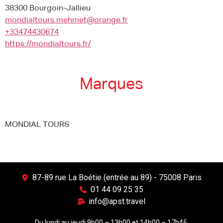
38300 Bourgoin-Jallieu
mondialtours.mehmet@orange.fr
+33474430674
https://mondialtours.fr/
Marques
MONDIAL TOURS
87-89 rue La Boétie (entrée au 89) - 75008 Paris
01 44 09 25 35
info@apst.travel
Du lundi au jeudi 9h00 – 13h00 et 14h00 – 17h45