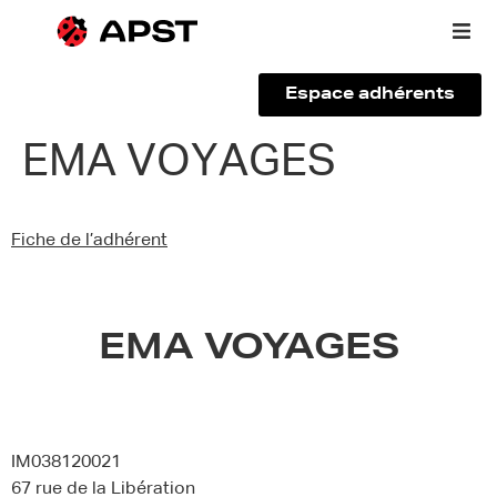
Espace adhérents
Qui sommes-nous ?
EMA VOYAGES
Vous êtes un voyageur
Fiche de l’adhérent
Adhérer à l’APST
Actualités
EMA VOYAGES
IM038120021
67 rue de la Libération