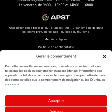
Le vendredi de 9h00 – 13h00 et 14h00 – 16h00
Association régie par la loi du 1er Juillet 1901 – Organisme de garantie
collective prévu par le livre II du code du tourisme
Mentions légales
Politique de confidentialité
Gérer le consentement
Pour offrir les meilleures expériences, nous utilisons des technologies
telles que les cookies pour stocker et/ou accéder aux informations des
appareils. Le fait de consentir à ces technologies nous permettra de traiter
des données telles que le comportement de navigation ou les ID uniques
sur ce site.
Accepter