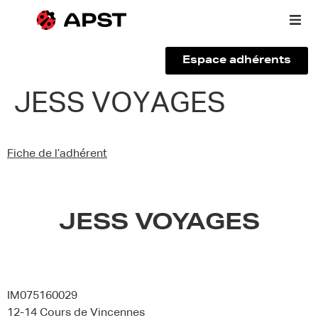
Espace adhérents
Qui sommes-nous ?
JESS VOYAGES
Vous êtes un voyageur
Fiche de l’adhérent
Adhérer à l’APST
Actualités
JESS VOYAGES
IM075160029
12-14 Cours de Vincennes