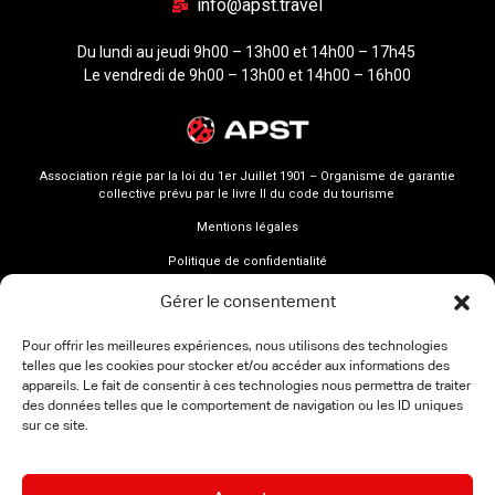
info@apst.travel
Du lundi au jeudi 9h00 – 13h00 et 14h00 – 17h45
Le vendredi de 9h00 – 13h00 et 14h00 – 16h00
Association régie par la loi du 1er Juillet 1901 – Organisme de garantie
collective prévu par le livre II du code du tourisme
Mentions légales
Politique de confidentialité
Gérer le consentement
Pour offrir les meilleures expériences, nous utilisons des technologies
telles que les cookies pour stocker et/ou accéder aux informations des
appareils. Le fait de consentir à ces technologies nous permettra de traiter
des données telles que le comportement de navigation ou les ID uniques
sur ce site.