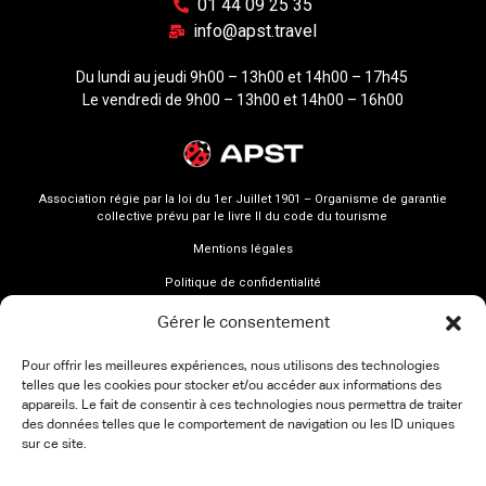
01 44 09 25 35
info@apst.travel
Du lundi au jeudi 9h00 – 13h00 et 14h00 – 17h45
Le vendredi de 9h00 – 13h00 et 14h00 – 16h00
Association régie par la loi du 1er Juillet 1901 – Organisme de garantie
collective prévu par le livre II du code du tourisme
Mentions légales
Politique de confidentialité
Gérer le consentement
Pour offrir les meilleures expériences, nous utilisons des technologies
telles que les cookies pour stocker et/ou accéder aux informations des
appareils. Le fait de consentir à ces technologies nous permettra de traiter
des données telles que le comportement de navigation ou les ID uniques
sur ce site.