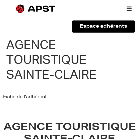
Espace adhérents
Qui sommes-nous ?
AGENCE
TOURISTIQUE
Vous êtes un voyageur
SAINTE-CLAIRE
Adhérer à l’APST
Actualités
Fiche de l’adhérent
AGENCE TOURISTIQUE