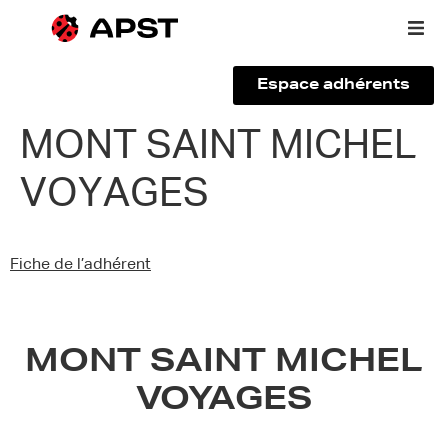
Espace adhérents
Qui sommes-nous ?
MONT SAINT MICHEL
VOYAGES
Vous êtes un voyageur
Adhérer à l’APST
Fiche de l’adhérent
Actualités
MONT SAINT MICHEL
VOYAGES