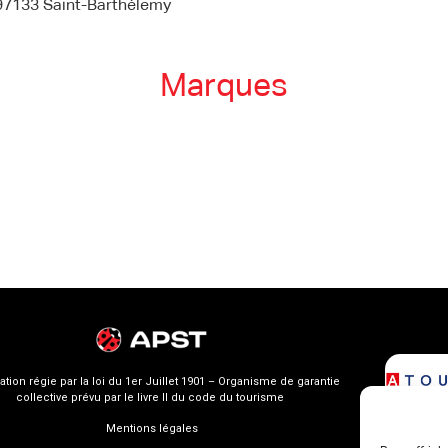
97133 Saint-Barthélemy
Marques
ation régie par la loi du 1er Juillet 1901 – Organisme de garantie
collective prévu par le livre II du code du tourisme
Mentions légales