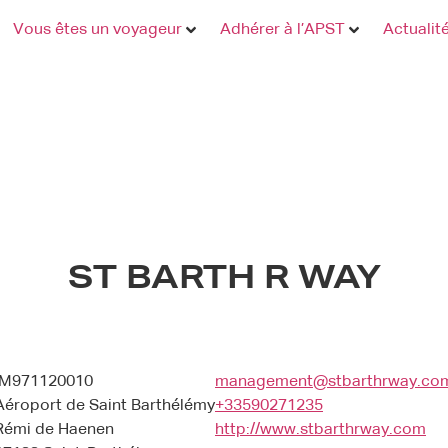
Vous êtes un voyageur
Adhérer à l’APST
Actualit
ST BARTH R WAY
IM971120010
management@stbarthrway.co
Aéroport de Saint Barthélémy
+33590271235
Rémi de Haenen
http://www.stbarthrway.com