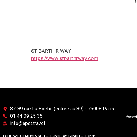
ST BARTH R WAY
https://www.stbarthrway.com
87-89 rue La Boétie (entrée au 89) - 75008 Paris
01 44 09 25 35
Associ
info@apst.travel
Du lundi au jeudi 9h00 – 13h00 et 14h00 – 17h45