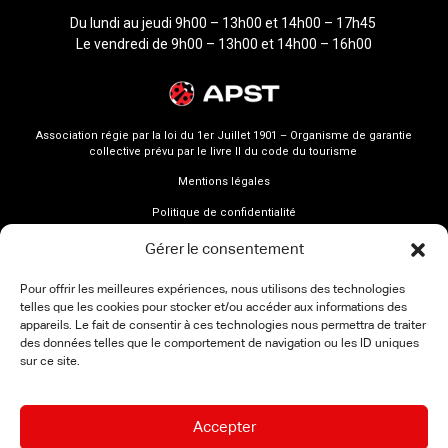
Du lundi au jeudi 9h00 – 13h00 et 14h00 – 17h45
Le vendredi de 9h00 – 13h00 et 14h00 – 16h00
Association régie par la loi du 1er Juillet 1901 – Organisme de garantie
collective prévu par le livre II du code du tourisme
Mentions légales
Politique de confidentialité
Gérer le consentement
Pour offrir les meilleures expériences, nous utilisons des technologies
telles que les cookies pour stocker et/ou accéder aux informations des
appareils. Le fait de consentir à ces technologies nous permettra de traiter
des données telles que le comportement de navigation ou les ID uniques
sur ce site.
Accepter