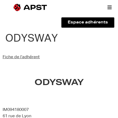
Espace adhérents
Qui sommes-nous ?
ODYSWAY
Vous êtes un voyageur
Fiche de l’adhérent
Adhérer à l’APST
Actualités
ODYSWAY
IM094180007
61 rue de Lyon