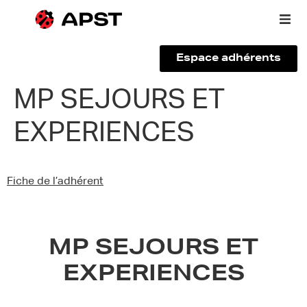
Espace adhérents
Qui sommes-nous ?
MP SEJOURS ET
EXPERIENCES
Vous êtes un voyageur
Adhérer à l’APST
Fiche de l’adhérent
Actualités
MP SEJOURS ET
EXPERIENCES