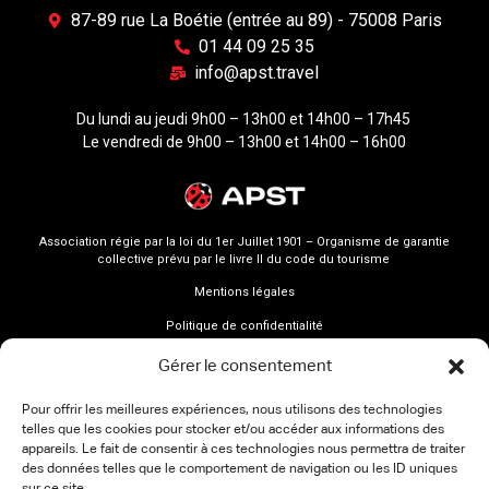
87-89 rue La Boétie (entrée au 89) - 75008 Paris
01 44 09 25 35
info@apst.travel
Du lundi au jeudi 9h00 – 13h00 et 14h00 – 17h45
Le vendredi de 9h00 – 13h00 et 14h00 – 16h00
Association régie par la loi du 1er Juillet 1901 – Organisme de garantie
collective prévu par le livre II du code du tourisme
Mentions légales
Politique de confidentialité
Gérer le consentement
Pour offrir les meilleures expériences, nous utilisons des technologies
telles que les cookies pour stocker et/ou accéder aux informations des
appareils. Le fait de consentir à ces technologies nous permettra de traiter
des données telles que le comportement de navigation ou les ID uniques
sur ce site.