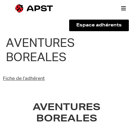
Espace adhérents
Qui sommes-nous ?
AVENTURES
BOREALES
Vous êtes un voyageur
Adhérer à l’APST
Fiche de l’adhérent
Actualités
AVENTURES
BOREALES