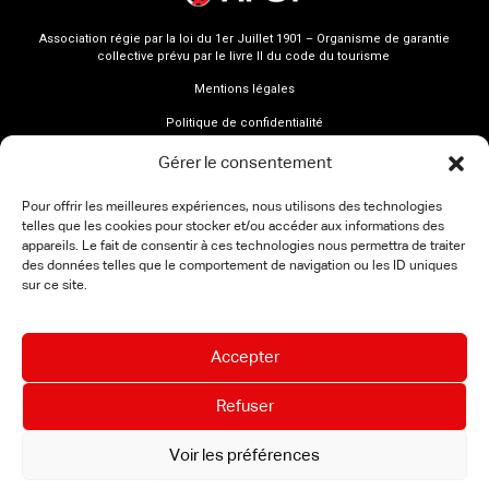
Association régie par la loi du 1er Juillet 1901 – Organisme de garantie
collective prévu par le livre II du code du tourisme
Mentions légales
Politique de confidentialité
Gérer le consentement
Pour offrir les meilleures expériences, nous utilisons des technologies
telles que les cookies pour stocker et/ou accéder aux informations des
appareils. Le fait de consentir à ces technologies nous permettra de traiter
des données telles que le comportement de navigation ou les ID uniques
sur ce site.
Accepter
Refuser
Voir les préférences