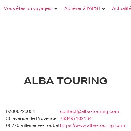
Vous êtes un voyageur
Adhérer à l’APST
Actualit
ALBA TOURING
IM006220001
contact@alba-touring.com
36 avenue de Provence
+33497102164
06270 Villeneuve-Loubet
https://www.alba-touring.com